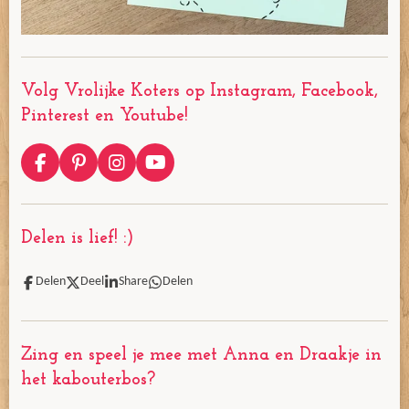
Volg Vrolijke Koters op Instagram, Facebook,
Pinterest en Youtube!
F
P
I
Y
a
i
n
o
c
n
s
u
e
t
t
T
Delen is lief! :)
b
e
a
u
o
r
g
b
o
e
r
e
Delen
Deel
Share
Delen
k
s
a
t
m
Zing en speel je mee met Anna en Draakje in
het kabouterbos?