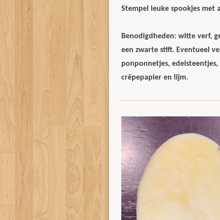
Stempel leuke spookjes met a
Benodigdheden: witte verf, g
een zwarte stift. Eventueel vers
ponponnetjes, edelsteentjes, s
crêpepapier en lijm.