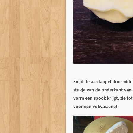
Snijd de aardappel doormidde
stukje van de onderkant van 
vorm een spook krijgt, zie fot
voor een volwassene!