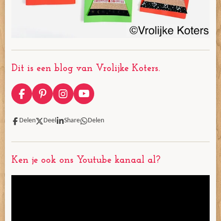
Dit is een blog van Vrolijke Koters.
F
P
I
Y
a
i
n
o
c
n
s
u
Delen
Deel
Share
Delen
e
t
t
T
b
e
a
u
o
r
g
b
o
e
r
e
Ken je ook ons Youtube kanaal al?
k
s
a
t
m