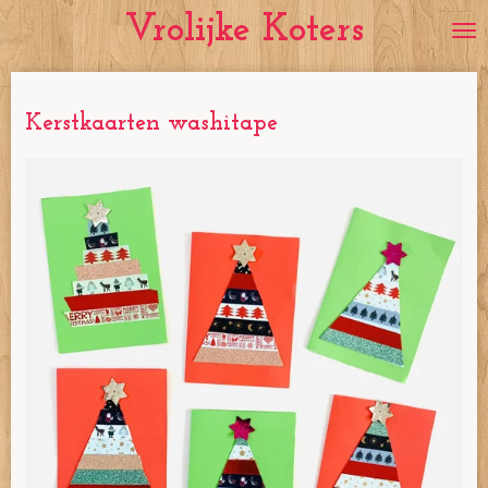
Vrolijke Koters
Ga
direct
naar
de
Kerstkaarten washitape
hoofdinhoud