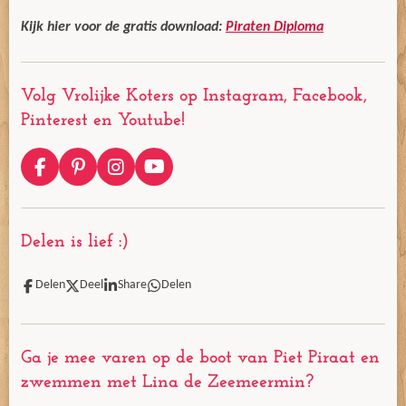
Kijk hier voor de gratis download:
Piraten Diploma
Volg Vrolijke Koters op Instagram, Facebook,
Pinterest en Youtube!
F
P
I
Y
a
i
n
o
c
n
s
u
e
t
t
T
Delen is lief :)
b
e
a
u
o
r
g
b
o
e
r
e
Delen
Deel
Share
Delen
k
s
a
t
m
Ga je mee varen op de boot van Piet Piraat en
zwemmen met Lina de Zeemeermin?