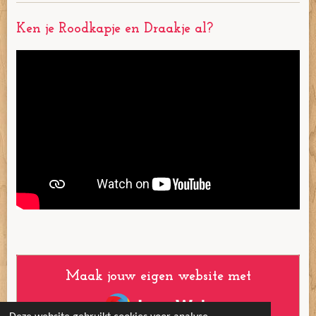
o
r
g
b
o
e
r
e
Ken je Roodkapje en Draakje al?
k
s
a
t
m
Maak jouw eigen website met
JouwWeb