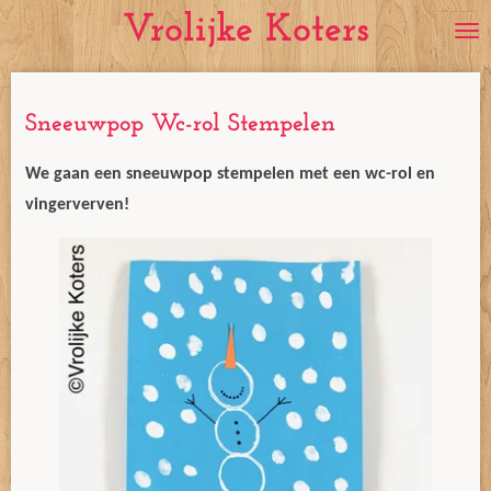
Vrolijke Koters
Ga
direct
naar
de
Sneeuwpop Wc-rol Stempelen
hoofdinhoud
We gaan een sneeuwpop stempelen met een wc-rol en
vingerverven!