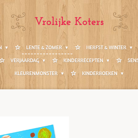
Vrolijke Koters
EN
LENTE & ZOMER
HERFST & WINTER
VERJAARDAG
KINDERRECEPTEN
SEN
KLEURENMONSTER
KINDERBOEKEN