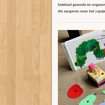
heleboel gezonde en ongezond
die aangeven waar het rupsje 