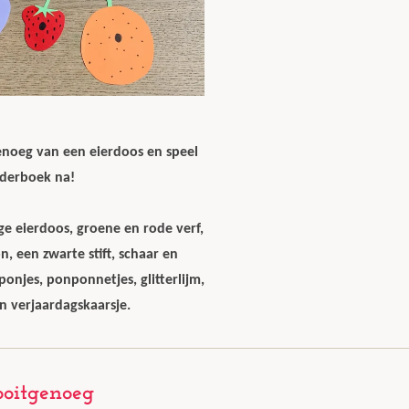
enoeg van een eierdoos en speel
nderboek na!
e eierdoos, groene en rode verf,
n, een zwarte stift, schaar en
ponjes, ponponnetjes, glitterlijm,
en verjaardagskaarsje.
ooitgenoeg