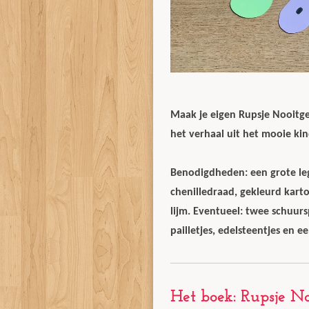
Maak je eigen Rupsje Nooitg
het verhaal uit het mooie ki
Benodigdheden: een grote leg
chenilledraad, gekleurd karto
lijm. Eventueel: twee schuurs
pailletjes, edelsteentjes en e
Het boek: Rupsje N