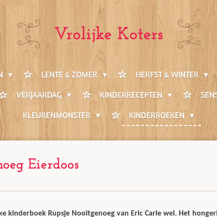
Vrolijke Koters
EN
LENTE & ZOMER
HERFST & WINTER
VERJAARDAG
KINDERRECEPTEN
SEN
KLEURENMONSTER
KINDERBOEKEN
noeg Eierdoos
uke kinderboek Rupsje Nooitgenoeg van Eric Carle wel. Het hongeri