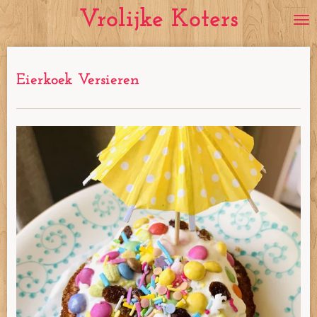
Vrolijke Koters
Ga
direct
naar
de
Eierkoek Versieren
hoofdinhoud