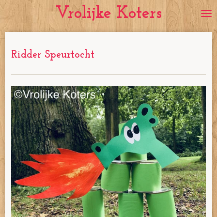
Vrolijke Koters
Ga
direct
naar
de
Ridder Speurtocht
hoofdinhoud