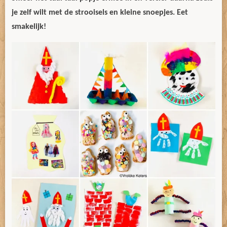
je zelf wilt met de strooisels en kleine snoepjes. Eet
smakelijk!