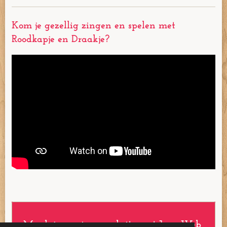
o
r
g
b
o
e
r
e
Kom je gezellig zingen en spelen met
k
s
a
t
m
Roodkapje en Draakje?
Maak jouw eigen website met
JouwWeb