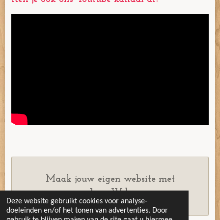
k
s
a
t
m
Maak jouw eigen website met
JouwWeb
Deze website gebruikt cookies voor analyse-
doeleinden en/of het tonen van advertenties. Door