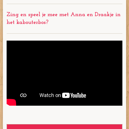
Zing en speel je mee met Anna en Draakje in
het kabouterbos?