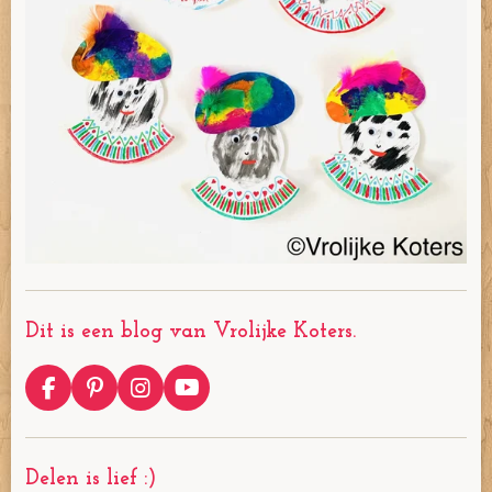
Dit is een blog van Vrolijke Koters.
F
P
I
Y
a
i
n
o
c
n
s
u
e
t
t
T
Delen is lief :)
b
e
a
u