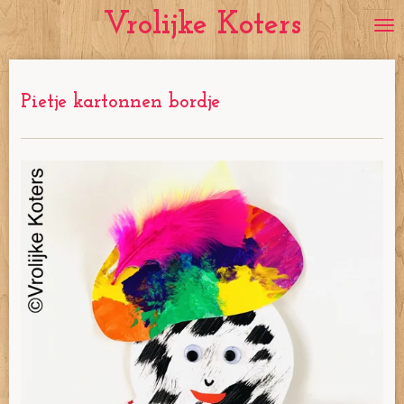
Vrolijke Koters
Ga
direct
naar
de
Pietje kartonnen bordje
hoofdinhoud