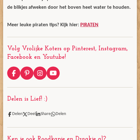
de blikjes afweken door het boven heet water te houden.
Meer leuke piraten tips? Kijk hier:
PIRATEN
Volg Vrolijke Koters op Pinterest, Instagram,
Facebook en Youtube!
F
P
I
Y
a
i
n
o
c
n
s
u
e
t
t
T
Delen is Lief! :)
b
e
a
u
o
r
g
b
o
e
r
e
Delen
Deel
Share
Delen
k
s
a
t
m
Ken je ook Roodkapje en Draakje al?