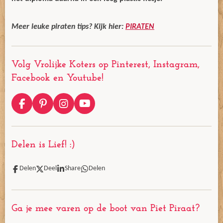
Meer leuke piraten tips? Kijk hier:
PIRATEN
Volg Vrolijke Koters op Pinterest, Instagram,
Facebook en Youtube!
F
P
I
Y
a
i
n
o
c
n
s
u
e
t
t
T
Delen is Lief! :)
b
e
a
u
o
r
g
b
o
e
r
e
Delen
Deel
Share
Delen
k
s
a
t
m
Ga je mee varen op de boot van Piet Piraat?