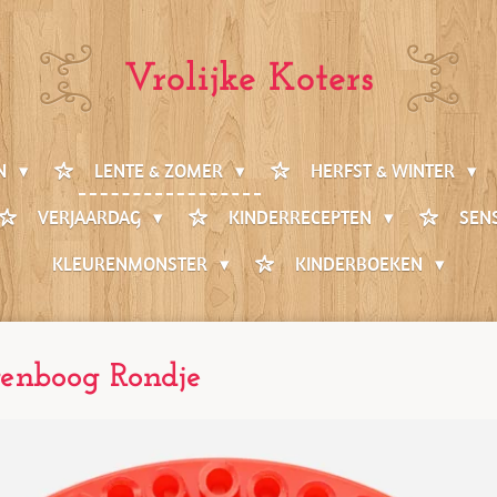
Vrolijke Koters
EN
LENTE & ZOMER
HERFST & WINTER
VERJAARDAG
KINDERRECEPTEN
SEN
KLEURENMONSTER
KINDERBOEKEN
genboog Rondje