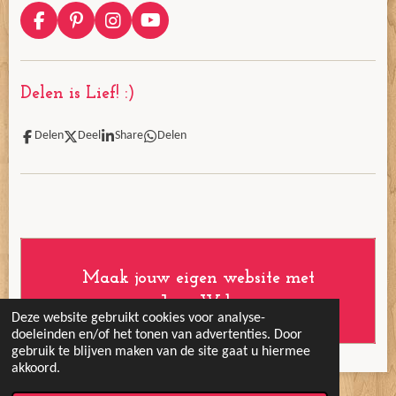
F
P
I
Y
a
i
n
o
c
n
s
u
e
t
t
T
Delen is Lief! :)
b
e
a
u
o
r
g
b
o
e
r
e
Delen
Deel
Share
Delen
k
s
a
t
m
Maak jouw eigen website met
JouwWeb
Deze website gebruikt cookies voor analyse-
doeleinden en/of het tonen van advertenties. Door
gebruik te blijven maken van de site gaat u hiermee
akkoord.
© 2020 Vrolijke Koters